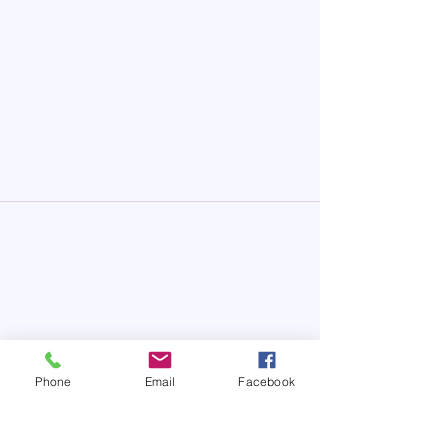
La Clinique D'allergie
Formulaire d'abonnement
Phone
Email
Facebook
Nous faire parvenir